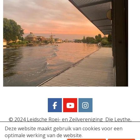
© 2024
Leidsche Roei- en Zeilvereniging Die Leythe,
Morsweg 148, 2332 ER Leiden
Deze website maakt gebruik van cookies voor een
optimale werking van de website.
Die Leythe - Privacy policy