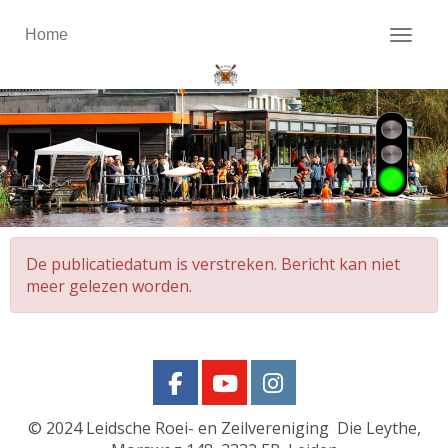
Home
Toggl
De publicatiedatum is verstreken. Bericht kan niet
meer gelezen worden.
© 2024
Leidsche Roei- en Zeilvereniging Die Leythe,