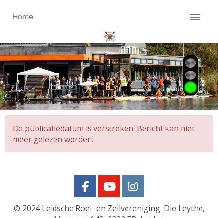
Home
Toggl
De publicatiedatum is verstreken. Bericht kan niet
meer gelezen worden.
© 2024
Leidsche Roei- en Zeilvereniging Die Leythe,