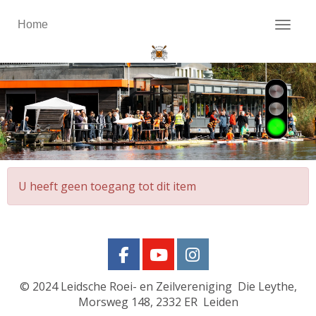
Home
Toggl
U heeft geen toegang tot dit item
© 2024
Leidsche Roei- en Zeilvereniging Die Leythe,
Morsweg 148, 2332 ER Leiden