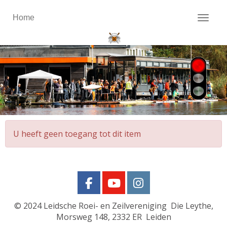
Home
Toggl
U heeft geen toegang tot dit item
© 2024
Leidsche Roei- en Zeilvereniging Die Leythe,
Morsweg 148, 2332 ER Leiden