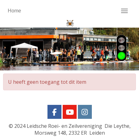
Home
Toggl
U heeft geen toegang tot dit item
© 2024
Leidsche Roei- en Zeilvereniging Die Leythe,
Morsweg 148, 2332 ER Leiden