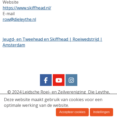
Website
https://www.skiffhead.nl/
E-mail
wor
@dieleythe.nl
Jeugd- en Tweehead en Skiffhead | Roeiwedstrijd |
Amsterdam
© 2024
Leidsche Roei- en Zeilvereniging Die Leythe,
Morsweg 148, 2332 ER Leiden
Deze website maakt gebruik van cookies voor een
optimale werking van de website.
Die Leythe - Privacy policy
Accepteer cookies
Instellingen
Powered by e-Captain.nl