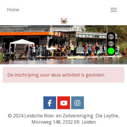
Home
Toggl
De inschrijving voor deze activiteit is gesloten
© 2024
Leidsche Roei- en Zeilvereniging Die Leythe,
Morsweg 148, 2332 ER Leiden